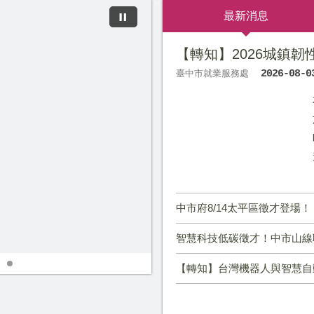
最新消息
【轉知】2026城鎮
臺中市就業服務處
2026-08-0
中市府8/14太平區徵才登場！ 10家廠商逾3
智慧科技低碳徵才！中市山線聯合徵才8/
【轉知】台灣機器人與智慧自動化展暨20
113年1月1日起調整本市3個公
海外求職停看聽
辦理聘僱移工前國內求才招募預
新增海線地區銀髮人才服務據點