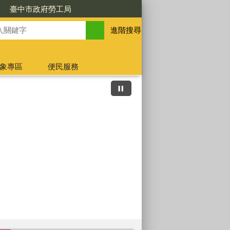
臺中市政府勞工局
進階搜尋
象專區
便民服務
AI面試官助攻求職之路
就業服務1鍵Catch報名
高齡 換照先講習，安全
婦女展薪再就業
體驗百業 就業成功
青年就業金安薪
樂齡就業五告讚