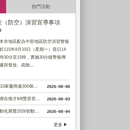
熱門活動
韌性（防空）演習宣導事項
3
本市地區配合中部地區防空演習警報
於115年8月10日（星期一）當日14
時30分至15時，實施30分鐘警報傳
遞與發放、疏散...
00個職缺、全面E化免帶履歷！
2026-08-06
8豐原登場 最高月薪96K
2026-08-03
26智動化技術人才媒合活動
立就業服務機構服務轄區
約
2026-08-04
更多