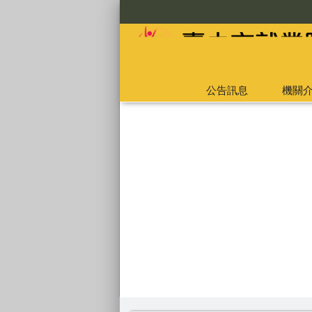
:::
公告訊息
機關
:::
失業給付預約申請