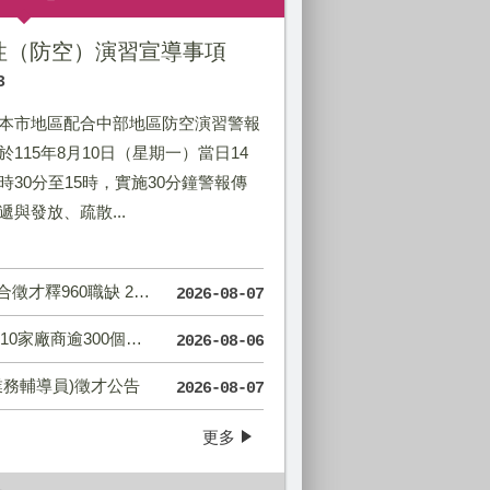
韌性（防空）演習宣導事項
3
本市地區配合中部地區防空演習警報
於115年8月10日（星期一）當日14
時30分至15時，實施30分鐘警報傳
遞與發放、疏散...
職缺 21家企業強勢搶人才!
2026-08-07
00個職缺、全面E化免帶履歷！
2026-08-06
業務輔導員)徵才公告
2026-08-07
更多