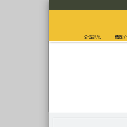
:::
公告訊息
機關
:::
失業給付預約申請