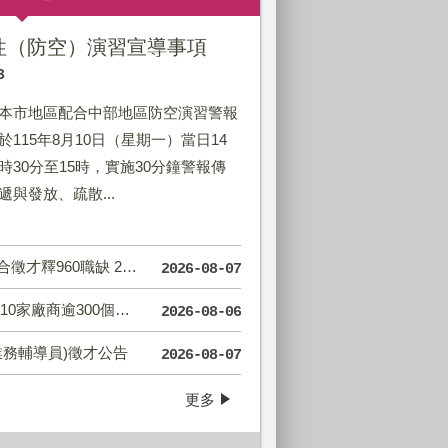
熱門活動
韌性（防空）演習宣導事項
3
本市地區配合中部地區防空演習警報
於115年8月10日（星期一）當日14
時30分至15時，實施30分鐘警報傳
遞與發放、疏散...
職缺 21家企業強勢搶人才!
2026-08-07
00個職缺、全面E化免帶履歷！
2026-08-06
業務輔導員)徵才公告
立就業服務機構服務轄區
約
2026-08-07
更多