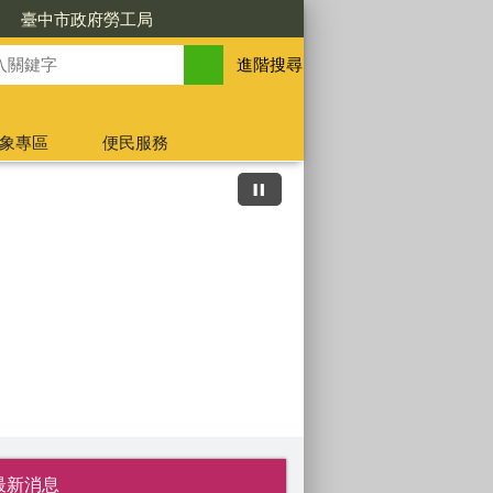
臺中市政府勞工局
進階搜尋
象專區
便民服務
AI面試官助攻求職之路
就業服務1鍵Catch報名
高齡 換照先講習，安全
婦女展薪再就業
體驗百業 就業成功
青年就業金安薪
樂齡就業五告讚