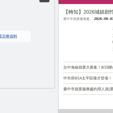
最新消息
【轉知】2026城鎮
臺中市就業服務處
2026-08-0
台中海線就業大募集！8/15聯合徵才釋960
中市府8/14太平區徵才登場！ 10家廠商逾3
臺中市就業服務處約用人員(
113年1月1日起調整本市3個公
海外求職停看聽
辦理聘僱移工前國內求才招募預
新增海線地區銀髮人才服務據點