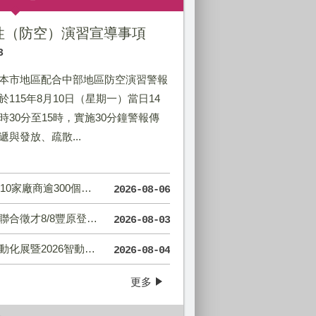
韌性（防空）演習宣導事項
3
本市地區配合中部地區防空演習警報
於115年8月10日（星期一）當日14
時30分至15時，實施30分鐘警報傳
遞與發放、疏散...
00個職缺、全面E化免帶履歷！
2026-08-06
8豐原登場 最高月薪96K
2026-08-03
26智動化技術人才媒合活動
2026-08-04
更多