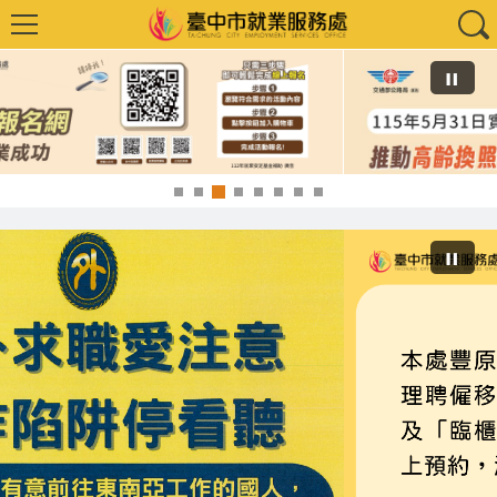
高齡 換照先講習，安全駕駛更放心，臺中市政府 交通部公路局 關心您