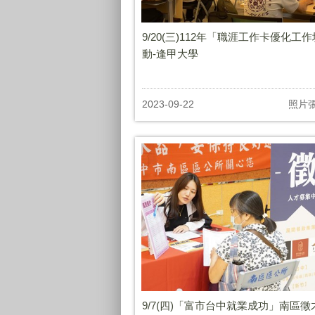
9/20(三)112年「職涯工作卡優化工
動-逢甲大學
2023-09-22
照片
9/7(四)「富市台中就業成功」南區