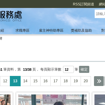
RSS訂閱頻道
網
介紹
求職專區
雇主神特助專區
獎補助及協助
對
簿
51
筆資料，第
13/38
頁，
每頁顯示筆數
筆
12
13
14
15
16
17
18
19
20