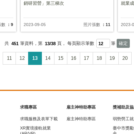
銷研習營」第三梯次
就業
張數
：9
2023-09-05
照片張數
：11
2023-
共
451
筆資料，第
13/38
頁，
每頁顯示筆數
筆
11
12
13
14
15
16
17
18
19
20
求職專區
雇主神特助專區
獎補助及協
求職服務及表單下載
雇主神特助專區
弱勢勞工就
XR實境接軌就業
臺中市獎勵
(AR/VR)
金