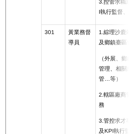
3.
控管求職績
I
執行監督、
301
黃業務督
1.
綜理沙鹿站
導員
及鄉鎮臺區督
（外展、鄉鎮
管理、相關績
管
…
等）
2.
轄區廠商管
務
3.
管控求才專
及
KPI
執行監