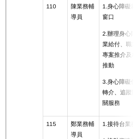
110
陳業務輔
1.
身心障礙就
導員
窗口
2.
辦理身心障
業給付、職業
專案推介及相
推動
3.
身心障礙個
轉介、追蹤關
關服務
115
鄭業務輔
1.
接待台業務
導員