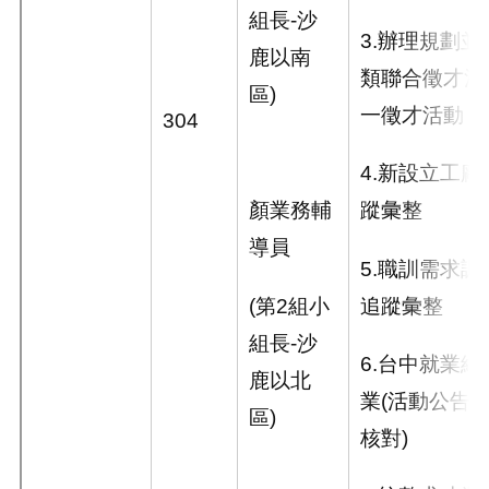
組長-沙
3.
辦理規劃並
鹿以南
類聯合徵才活
區)
一徵才活動
304
4.
新設立工廠
顏業務輔
蹤彙整
導員
5.
職訓需求調
(第2組小
追蹤彙整
組長-沙
6.
台中就業網
鹿以北
業
(
活動公告
區)
核對
)