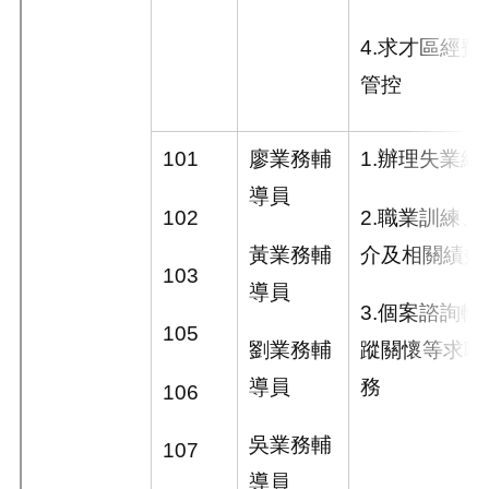
4.
求才區經費
管控
101
廖業務輔
1.
辦理失業給
導員
102
2.
職業訓練、
黃業務輔
介及相關績效
103
導員
3.
個案諮詢轉
105
劉業務輔
蹤關懷等求職
導員
務
106
吳業務輔
107
導員