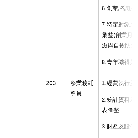
6.
創業諮詢服
7.
特定對象服
彙整
(
創業月
滋與自殺防治
8.
青年職得好
203
蔡業務輔
1.
經費執行及
導員
2.
統計資料及
表匯整
3.
財產及設備