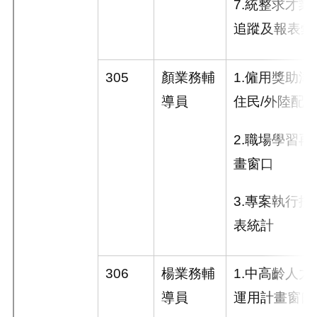
7.
統整求才業
追蹤及報表彙
305
顏業務輔
1.
僱用獎助津
導員
住民
/
外陸配
)
2.
職場學習再
畫窗口
3.
專案執行控
表統計
306
楊業務輔
1.
中高齡人力
導員
運用計畫窗口