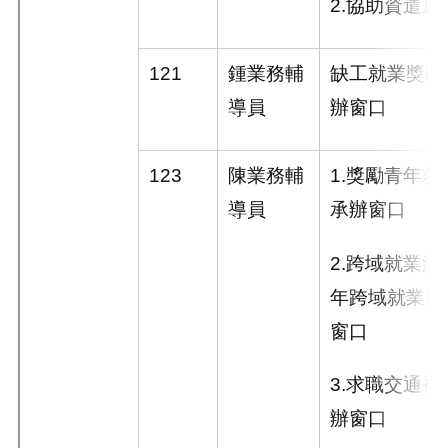
2.
協助資遣通
121
鍾業務輔
缺工就業獎勵
導員
辦窗口
123
陳業務輔
1.
獎勵青年就
導員
承辦窗口
2.
跨域就業津
年跨域就業津
窗口
3.
求職交通補
辦窗口