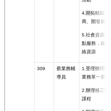
4.
開拓轄區求
商、開發新職
5.
社會資源連
點服務，建立
絡資源
309
蔡業務輔
1.
受理辦理國
導員
業務單一窗口
2.
辦理移工聘
課程