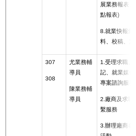
展業務報表、
點報表
)
8.
就業快報彙
料、校稿、定
307
尤業務輔
1.
受理求職、
導員
記、就業媒合
308
專案諮詢服務
陳業務輔
導員
2.
廠商及求職
繫服務
3.
辦理廠商各
活動