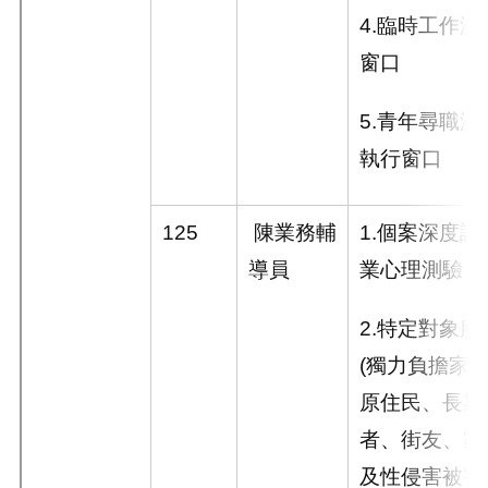
4.
臨時工作津
窗口
5.
青年尋職津
執行窗口
125
陳業務輔
1.
個案深度諮
導員
業心理測驗
2.
特定對象服
(
獨力負擔家
原住民、長期
者、街友、家
及性侵害被害