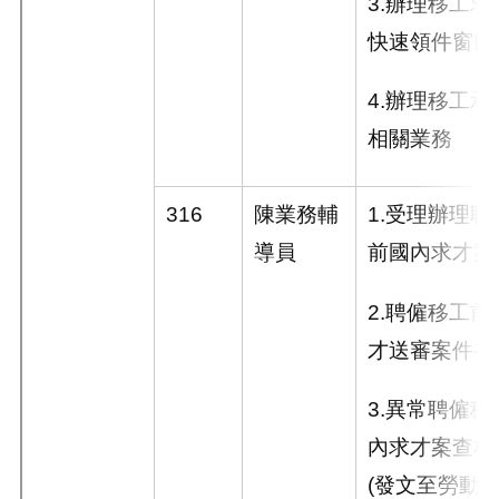
3.
辦理移工求
快速領件窗口
4.
辦理移工承
相關業務
316
陳業務輔
1.
受理辦理聘
導員
前國內求才案
2.
聘僱移工前
才送審案件初
3.
異常聘僱移
內求才案查核
(
發文至勞動