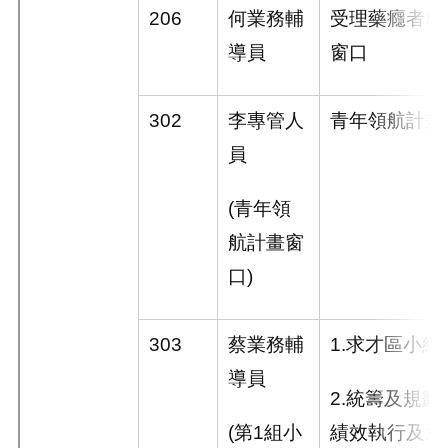
206
何業務輔
受理藥癮者就
導員
窗口
302
李專管人
青年領航計畫
員
(青年領
航計畫窗
口)
303
蔡業務輔
1.
求才區小組
導員
2.
統籌及規劃
(第1組小
績效執行及追