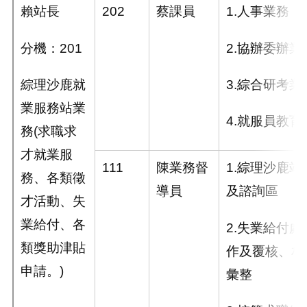
賴站長
202
蔡課員
1.
人事業務
分機：
201
2.
協辦委辦業
綜理沙鹿就
3.
綜合研考業
業服務站業
4.
就服員教育
務
(
求職求
才就業服
111
陳業務督
1.
綜理沙鹿站
務、各類徵
導員
及諮詢區
才活動、失
業給付、各
2.
失業給付處
類獎助津貼
作及覆核、相
申請。
)
彙整