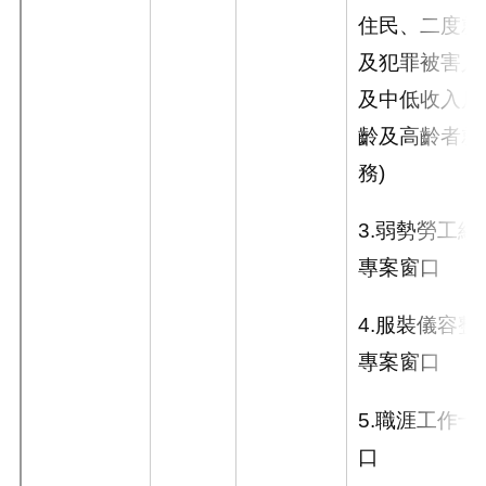
住民、二度就
及犯罪被害人
及中低收入戶
齡及高齡者就
務
)
3.
弱勢勞工經
專案窗口
4.
服裝儀容整
專案窗口
5.
職涯工作卡
口