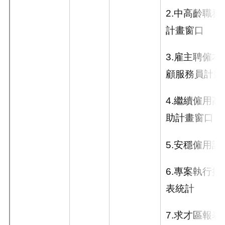
2.
中高齡職務
計畫窗口
3.
雇主聘僱本
顧服務員計畫
4.
繼續僱用高
助計畫窗口
5.
安穩僱用計
6.
專案執行控
表統計
7.
求才區報表