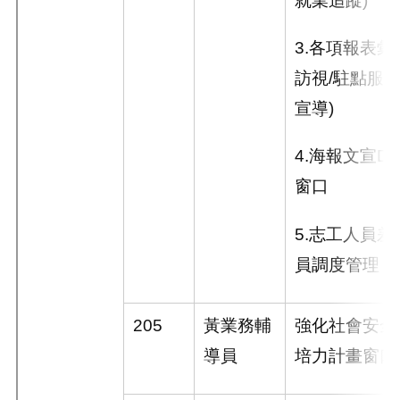
3.
各項報表彙
訪視
/
駐點服
宣導
)
4.
海報文宣
D
窗口
5.
志工人員差
員調度管理
205
黃業務輔
強化社會安全
導員
培力計畫窗口