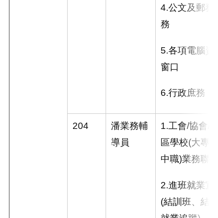
4.
公文及郵務
務
5.
各項電腦資
窗口
6.
行政庶務
204
潘業務輔
1.
工會
/
協會
/
導員
區學校
(
大專
中職
)
業務聯
2.
進班就業宣
(
結訓班、結
就業追蹤
)