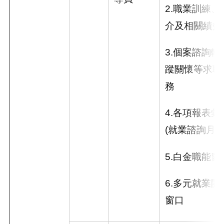
2.
職業訓練、
介及相關績效
3.
個案諮詢轉
蹤關懷等求職
務
4.
各項報表彙
(
就業諮詢月
5.
白金職能窗
6.
多元就業開
窗口