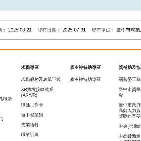
期：
2025-08-21
發布日期：
2025-07-31
發布單位：
臺中市就業
求職專區
雇主神特助專區
獎補助及協
求職服務及表單下載
雇主神特助專區
弱勢勞工就
XR實境接軌就業
臺中市獎勵
(AR/VR)
金
務職掌
職涯工作卡
臺中市政府
高齡人力資
台中就業網
獎勵作業要
訊
失業給付
中央(勞動
職業訓練
中高齡新進