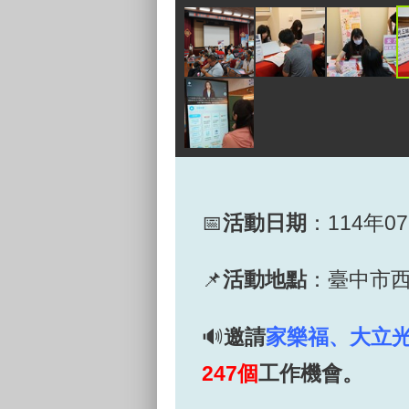
📅
活動日期
：114年07
📌
活動地點
：臺中市
🔊
邀請
家樂福、大立
247個
工作機會。