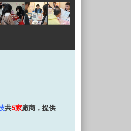
技
共
5家
廠商，提供