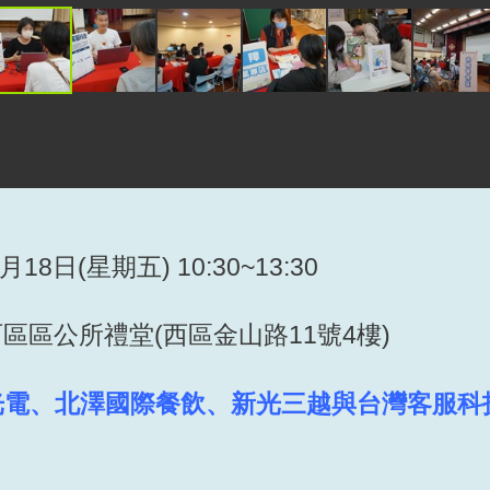
月18日(星期五) 10:30~13:30
西區區公所禮堂
(
西區金山路
11
號
4
樓
)
光電、北澤國際餐飲、新光三越與台灣客服科