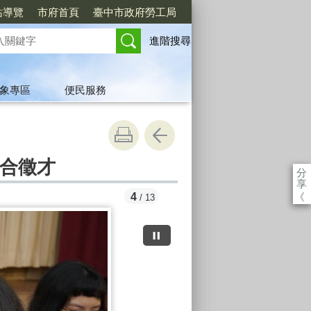
站導覽
市府首頁
臺中市政府勞工局
進階搜尋
象專區
便民服務
聯合徵才
分
享
《
4
/ 13