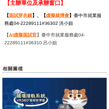
【主辦單位及承辦窗口】
【
面試穿衣鏡
】、【
虛擬就博會
】
臺
中市就業服
務處
04-22289111#36302 洪小姐
【
AI虛擬面試官
】
臺
中市就業服務處
04-
22289111#36310 呂小姐
相關圖檔