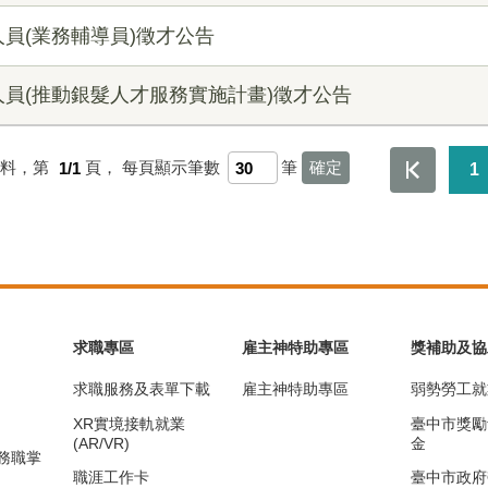
員(業務輔導員)徵才公告
員(推動銀髮人才服務實施計畫)徵才公告
資料，第
1/1
頁，
每頁顯示筆數
筆
1
求職專區
雇主神特助專區
獎補助及協
求職服務及表單下載
雇主神特助專區
弱勢勞工就
XR實境接軌就業
臺中市獎勵
(AR/VR)
金
務職掌
職涯工作卡
臺中市政府