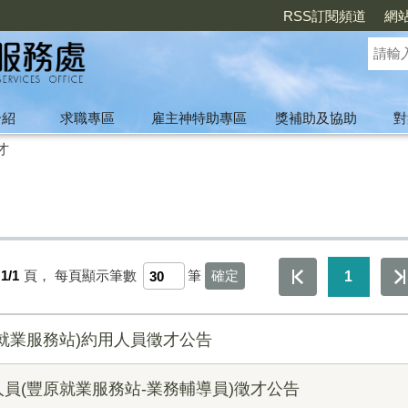
RSS訂閱頻道
網
介紹
求職專區
雇主神特助專區
獎補助及協助
對
才
1/1
頁，
每頁顯示筆數
筆
1
就業服務站)約用人員徵才公告
員(豐原就業服務站-業務輔導員)徵才公告