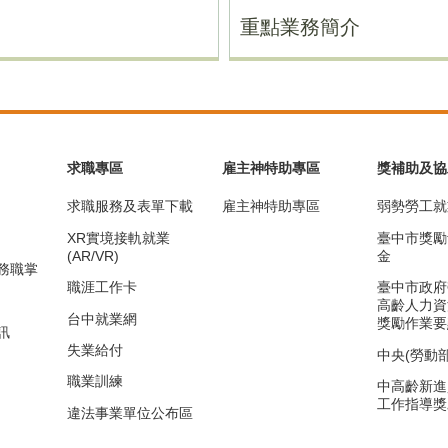
重點業務簡介
求職專區
雇主神特助專區
獎補助及協
求職服務及表單下載
雇主神特助專區
弱勢勞工就
XR實境接軌就業
臺中市獎勵
(AR/VR)
金
務職掌
職涯工作卡
臺中市政府
高齡人力資
台中就業網
獎勵作業要
訊
失業給付
中央(勞動
職業訓練
中高齡新進
工作指導獎
違法事業單位公布區