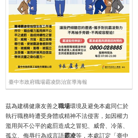
臺中市政府職場霸凌防治宣導海報
茲為建構健康友善之
職場
環境及避免本處同仁於
執行職務時遭受身體或精神不法侵害，如因權力
濫用與不公平的處罰造成之冒犯、威脅、冷落、
孤立、侮辱行為或言語
霸凌
等，本處訂定「臺中