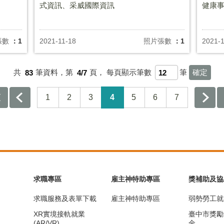
式資訊、采威國際資訊
健康
張數
：1
2021-11-18
照片張數
：1
2021-1
共
83
筆資料，第
4/7
頁，
每頁顯示筆數
筆
1
2
3
4
5
6
7
求職專區
雇主神特助專區
獎補助及協
求職服務及表單下載
雇主神特助專區
弱勢勞工就
XR實境接軌就業
臺中市獎勵
(AR/VR)
金