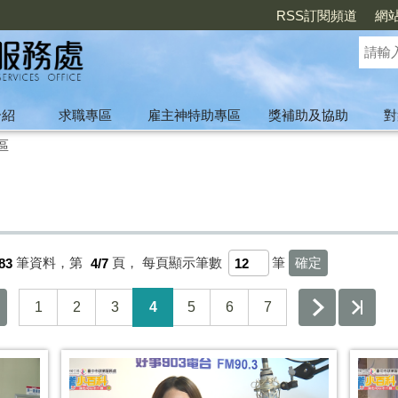
RSS訂閱頻道
網
介紹
求職專區
雇主神特助專區
獎補助及協助
對
區
83
筆資料，第
4/7
頁，
每頁顯示筆數
筆
1
2
3
4
5
6
7