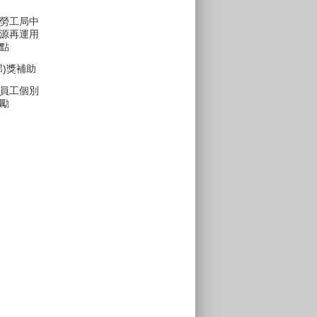
勞工局中
源再運用
點
部)獎補助
員工個別
勵