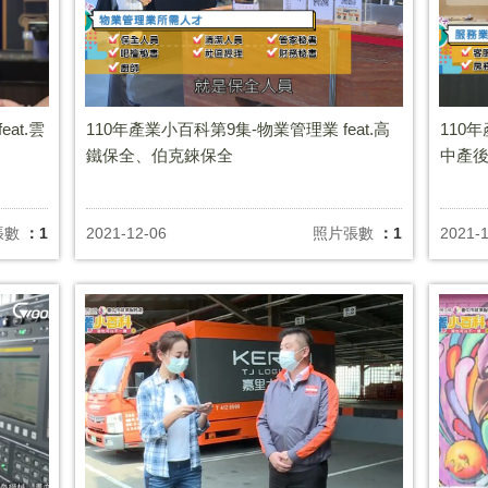
at.雲
110年產業小百科第9集-物業管理業 feat.高
110
鐵保全、伯克錸保全
中產
張數
：1
2021-12-06
照片張數
：1
2021-