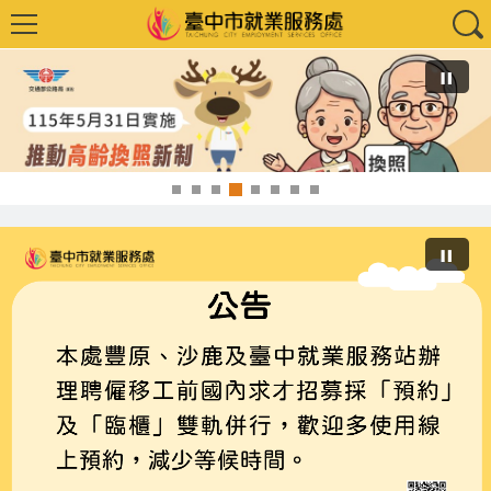
高齡 換照先講習，安全駕駛更放心，臺中市政府 交通部公路局 關心您