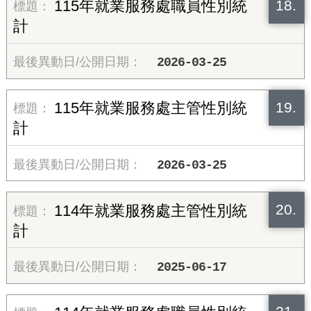
18.
115年就業服務處職員性別統
計
2026-03-25
19.
115年就業服務處主管性別統
計
2026-03-25
20.
114年就業服務處主管性別統
計
2025-06-17