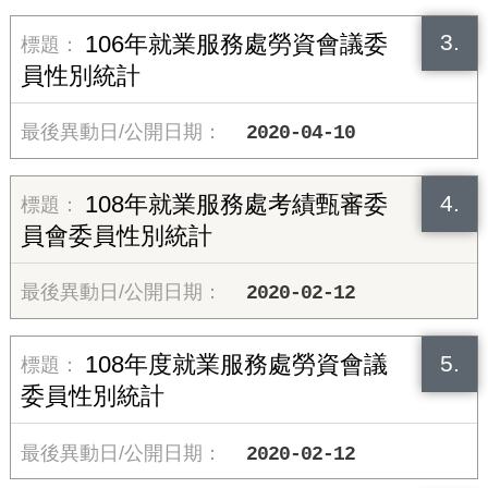
3.
106年就業服務處勞資會議委
員性別統計
2020-04-10
4.
108年就業服務處考績甄審委
員會委員性別統計
2020-02-12
5.
108年度就業服務處勞資會議
委員性別統計
2020-02-12