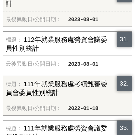
計
2023-08-01
31.
112年就業服務處勞資會議委
員性別統計
2023-08-01
32.
111年就業服務處考績甄審委
員會委員性別統計
2022-01-18
33.
111年就業服務處勞資會議委