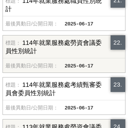
21.
114年就業服務處職員性別統
計
2025-06-17
22.
114年就業服務處勞資會議委
員性別統計
2025-06-17
23.
114年就業服務處考績甄審委
員會委員性別統計
2025-06-17
24.
113年就業服務處勞資會議委