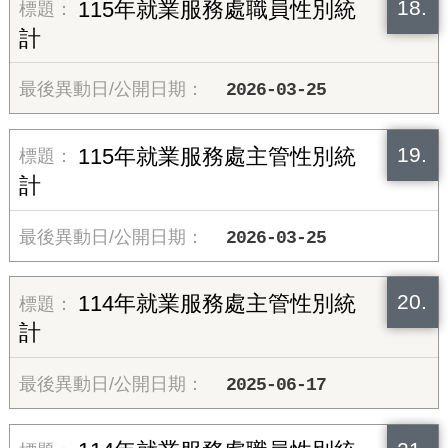
18.
115年就業服務處職員性別統
計
2026-03-25
19.
115年就業服務處主管性別統
計
2026-03-25
20.
114年就業服務處主管性別統
計
2025-06-17