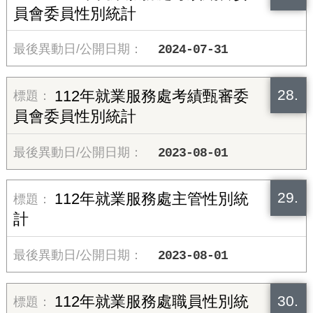
員會委員性別統計
2024-07-31
28.
112年就業服務處考績甄審委
員會委員性別統計
2023-08-01
29.
112年就業服務處主管性別統
計
2023-08-01
30.
112年就業服務處職員性別統