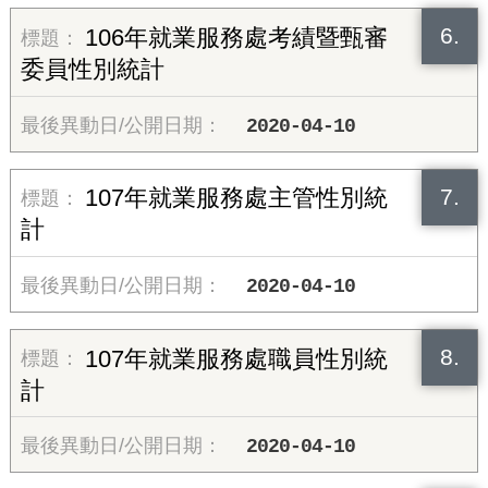
6.
106年就業服務處考績暨甄審
委員性別統計
2020-04-10
7.
107年就業服務處主管性別統
計
2020-04-10
8.
107年就業服務處職員性別統
計
2020-04-10