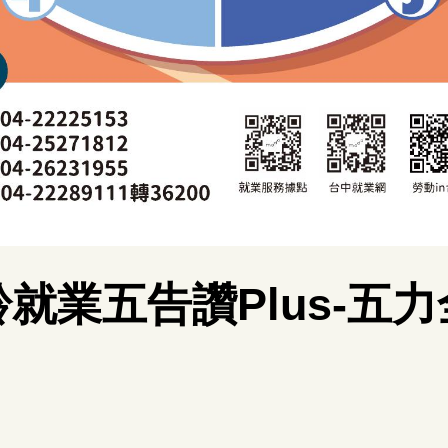
齡就業五告讚
Plus-五