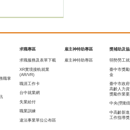
求職專區
雇主神特助專區
獎補助及協
求職服務及表單下載
雇主神特助專區
弱勢勞工就
XR實境接軌就業
臺中市獎勵
(AR/VR)
金
務職掌
職涯工作卡
臺中市政府
高齡人力資
台中就業網
獎勵作業要
訊
失業給付
中央(勞動
職業訓練
中高齡新進
工作指導獎
違法事業單位公布區