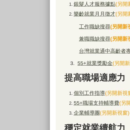
銀髮人才服務據點
(另開
樂齡就業月月徵才
(另開
工作職缺搜尋
(
另開新
兼職職缺搜尋
(
另開新
台灣就業通中高齡者
3.
55+就業獎勵金
(另開新
提高職場適應力
個別工作指導
(另開新視
55+職場支持輔導費
(另
企業輔導團
(另開新視窗)
穩定就業續航力